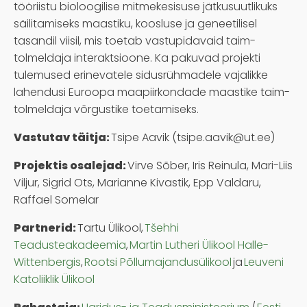
tööriistu bioloogilise mitmekesisuse jätkusuutlikuks
säilitamiseks maastiku, koosluse ja geneetilisel
tasandil viisil, mis toetab vastupidavaid taim-
tolmeldaja interaktsioone. Ka pakuvad projekti
tulemused erinevatele sidusrühmadele vajalikke
lahendusi Euroopa maapiirkondade maastike taim-
tolmeldaja võrgustike toetamiseks.
Vastutav täitja:
Tsipe Aavik (tsipe.aavik@ut.ee)
Projektis osalejad:
Virve Sõber, Iris Reinula, Mari-Liis
Viljur, Sigrid Ots, Marianne Kivastik, Epp Valdaru,
Raffael Somelar
Partnerid:
Tartu Ülikool,
Tšehhi
Teadusteakadeemia
,
Martin Lutheri Ülikool Halle-
Wittenbergis
,
Rootsi Põllumajandusülikool
ja
Leuveni
Katoliiklik Ülikool