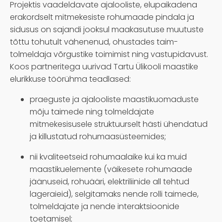
Projektis vaadeldavate ajalooliste, elupaikadena
erakordselt mitmekesiste rohumaade pindala ja
sidusus on sajandi jooksul maakasutuse muutuste
tõttu tohutult vähenenud, ohustades taim-
tolmeldaja võrgustike toimimist ning vastupidavust.
Koos partneritega uurivad Tartu Ülikooli maastike
elurikkuse töörühma teadlased:
praeguste ja ajalooliste maastikuomaduste
mõju taimede ning tolmeldajate
mitmekesisusele struktuurselt hästi ühendatud
ja killustatud rohumaasüsteemides;
nii kvaliteetseid rohumaalaike kui ka muid
maastikuelemente (väikesete rohumaade
jäänuseid, rohuääri, elektriliinide all tehtud
lageraieid), selgitamaks nende rolli taimede,
tolmeldajate ja nende interaktsioonide
toetamisel;