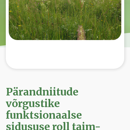
Pärandniitude
võrgustike
funktsionaalse
sidususe roll taim-