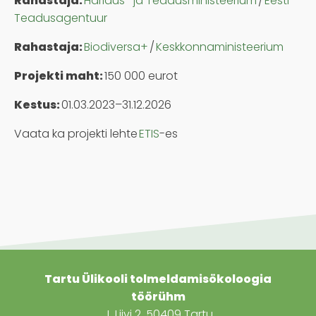
Rahastaja:
Haridus- ja Teadusministeerium
/
Eesti
Teadusagentuur
Rahastaja:
Biodiversa+
/
Keskkonnaministeerium
Projekti maht:
150 000 eurot
Kestus:
01.03.2023–31.12.2026
Vaata ka projekti lehte
ETIS
-es
Tartu Ülikooli tolmeldamisökoloogia
töörühm
J. Liivi 2, 50409 Tartu