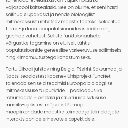
tähendab, et elurikkust on vajalik hoida ka
väljaspool kaitsealasid. See on oluline, et seni hästi
säilinud elupaikasid ja nende bioloogilist
mitmekesisust ümbritsev maastik toetaks isoleeritud
taime- ja loomapopulatsioonides isendite ning
geenide vahetust. Selliste funktsionaalsete
võrgustike tagamine on eluliselt tähtis
populatsioonide geneetilise varieeruvuse säilimiseks
ning kliimamuutustega kohastumiseks.
Tartu Ülikooli juhitav ning Belgia, Tšehhi, Saksamaa ja
Rootsi teadlastest koosnev ühisprojekt FuncNet
täiendab seniseid teadmisi Euroopa bioloogilise
mitmekesisuse tulipunktide – poollooduslike
rohumaade – pindala ja struktuurse sidususe
ruumilis-ajalistest mõjudest Euroopa
maapiirkondade maastike taimede ja tolmeldajate
interaktsioonide erinevatele aspektidele.