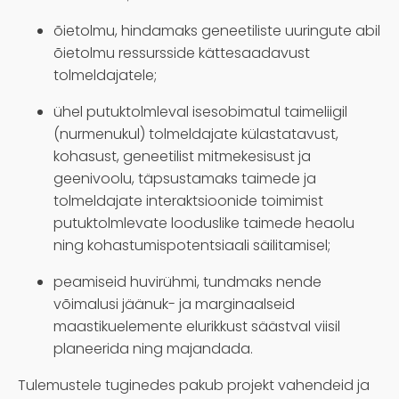
õietolmu, hindamaks geneetiliste uuringute abil
õietolmu ressursside kättesaadavust
tolmeldajatele;
ühel putuktolmleval isesobimatul taimeliigil
(nurmenukul) tolmeldajate külastatavust,
kohasust, geneetilist mitmekesisust ja
geenivoolu, täpsustamaks taimede ja
tolmeldajate interaktsioonide toimimist
putuktolmlevate looduslike taimede heaolu
ning kohastumispotentsiaali säilitamisel;
peamiseid huvirühmi, tundmaks nende
võimalusi jäänuk- ja marginaalseid
maastikuelemente elurikkust säästval viisil
planeerida ning majandada.
Tulemustele tuginedes pakub projekt vahendeid ja