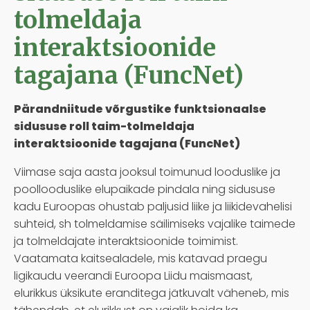
tolmeldaja
interaktsioonide
tagajana (FuncNet)
Pärandniitude võrgustike funktsionaalse
sidususe roll taim-tolmeldaja
interaktsioonide tagajana (FuncNet)
Viimase saja aasta jooksul toimunud looduslike ja
poollooduslike elupaikade pindala ning sidususe
kadu Euroopas ohustab paljusid liike ja liikidevahelisi
suhteid, sh tolmeldamise säilimiseks vajalike taimede
ja tolmeldajate interaktsioonide toimimist.
Vaatamata kaitsealadele, mis katavad praegu
ligikaudu veerandi Euroopa Liidu maismaast,
elurikkus üksikute eranditega jätkuvalt väheneb, mis